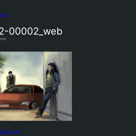
SENTS
2-00002_web
2024
00002_web