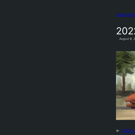
SHARI PRE
202
August 8, 
←
2022-